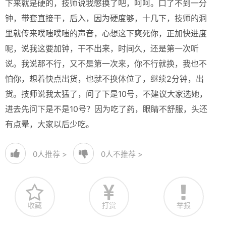
下来就是硬的，技师说我憋换了吧，呵呵。口了不到一分
钟，带套直接干，后入，因为硬度够，十几下，技师的洞
里就传来噗嗤噗嗤的声音，心想这下爽死你，正加快进度
呢，说我这要加钟，干不出来，时间久，还是第一次听
说。我说那不行，又不是第一次来，你不行就换，我也不
怕你，想着快点出货，也就不换体位了，继续2分钟，出
货。技师说我太猛了，问了下是10号，不建议大家选她，
进去先问下是不是10号？因为吃了药，眼睛不舒服，头还
有点晕，大家以后少吃。
0
人推荐 >
0
人不推荐 >
收藏
打赏
举报