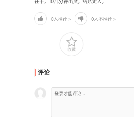
在干，10几分钟出货，结账走人。
0
人推荐 >
0
人不推荐 >
收藏
评论