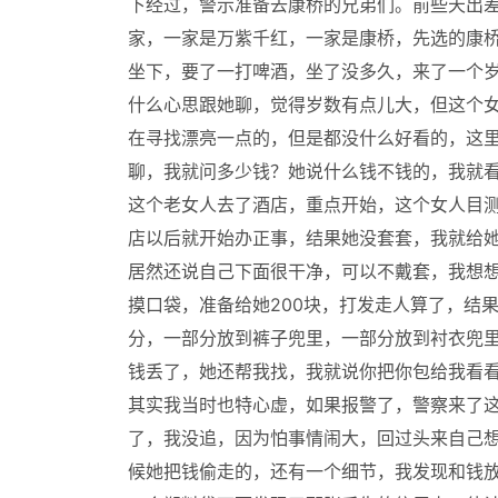
下经过，警示准备去康桥的兄弟们。前些天出
家，一家是万紫千红，一家是康桥，先选的康
坐下，要了一打啤酒，坐了没多久，来了一个
什么心思跟她聊，觉得岁数有点儿大，但这个
在寻找漂亮一点的，但是都没什么好看的，这
聊，我就问多少钱？她说什么钱不钱的，我就
这个老女人去了酒店，重点开始，这个女人目测
店以后就开始办正事，结果她没套套，我就给她
居然还说自己下面很干净，可以不戴套，我想想
摸口袋，准备给她200块，打发走人算了，结
分，一部分放到裤子兜里，一部分放到衬衣兜里
钱丢了，她还帮我找，我就说你把你包给我看
其实我当时也特心虚，如果报警了，警察来了
了，我没追，因为怕事情闹大，回过头来自己
候她把钱偷走的，还有一个细节，我发现和钱