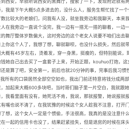
差到西安，早就听说西安的黑舞厅，搜索了一下，发现附近就有
桥，我是下午大概5点多进去的，没什么人，服务生帮忙找了一个
岁数比较大的老娘们，问我有人没，就坐我旁边和我聊天，本来
女人在我旁边一直说个没完，我一边有一搭无一搭的聊着，一边
里的舞厅整体岁数偏大，这时旁边的这个老女人说要不咱们出去
看上你这个人了，我想了想，聊就聊呗，也没什么损失，然后就
大概有45岁左右，烫着发，穿一身黑，挺瘦的，但特别能说，
钱她自己出去买了一盒套子上来，开始正题，kouhuo打炮，这
还是算了吧，安全第一，前后也就20分钟的事，完事后我习惯
果我所有的口袋居然全部空空如也，我出门前还特意将钱分成两
，加起来大概600多块吧，当时哥们脑子里一片空白，我就跟
看，我看里面有没有，她死活不肯，我说，那就报警，她说报就
这有嘴也说不清了，在我犹豫的时候这个女人趁我不注意，打开
想了想，这个女人一定是个惯偷，手法很高，我真的是没注意什
放在一起的信用卡也没了，结果赶紧挂失，但是退房的时候在床