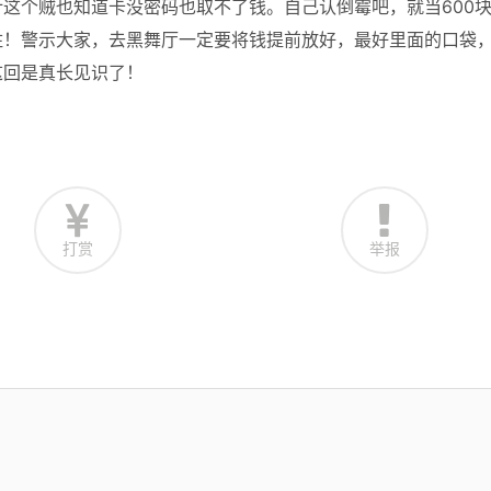
这个贼也知道卡没密码也取不了钱。自己认倒霉吧，就当600
住！警示大家，去黑舞厅一定要将钱提前放好，最好里面的口袋
这回是真长见识了！
打赏
举报