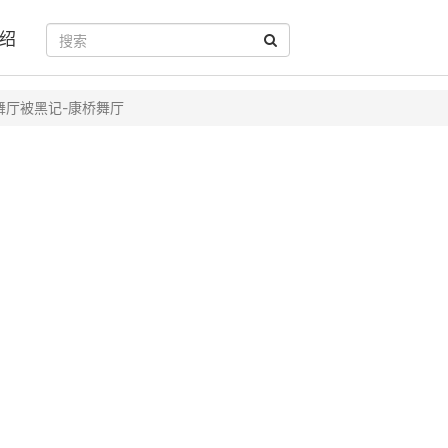
绍
舞厅被黑记-康桥舞厅