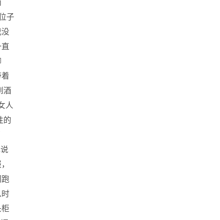
两
位子
我没
一直
聊
带着
到酒
女人
性的
部
她说
报，
门跑
么时
头柜