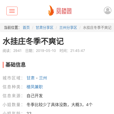
Toggle
navigation
当前位置：
首页
甘肃分享区
兰州分享区
水挂庄冬季不爽记
水挂庄冬季不爽记
阅读：2941
日期：2019-05-10
时间：21:45:47
基础信息
城市区域：
甘肃
-
兰州
信息种类：
楼凤兼职
信息来源：
自己开发
小姐数量：
冬季比较少了具体没数，大概3，4个
小姐年龄：
22