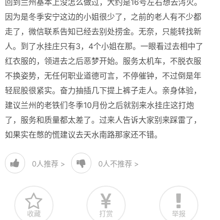
回到兰州基本上没怎么做过，大约是16号左右想去泻火。
因为是冬季安宁这边的小姐很少了，之前的老人有不少都
走了，微信联系告知已经去别处捞金。无奈，只能转找新
人。到了水挂庄只有3，4个小姐在那。一眼看过去相中了
红衣服的，领进去之后恶梦开始。服务太机车，不脱衣服
不换姿势，无任何职业道德可言，不停催钟，不过倒是年
轻屁股很紧实。奋力抽插几下提上裤子走人。亲身体验，
建议兰州的老铁们冬季10月份之后就别来水挂庄这打炮
了，服务和质量都太差了。过来人告诉大家别来踩雷了，
如果实在憋的慌建议去天水南路那家还不错。
0
人推荐 >
0
人不推荐 >
收藏
打赏
举报