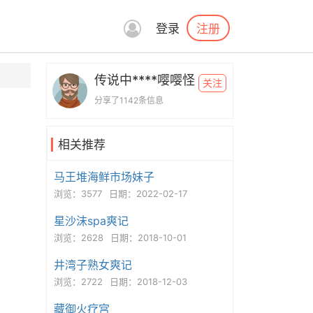
注册
登录
传说中****嘤嘤怪
关注
分享了1142条信息
相关推荐
马王堆海鲜市场妹子
浏览：3577
日期：2022-02-17
星沙沫spa爽记
浏览：2628
日期：2018-10-01
井湾子熟女爽记
浏览：2722
日期：2018-12-03
藏御火疗宫