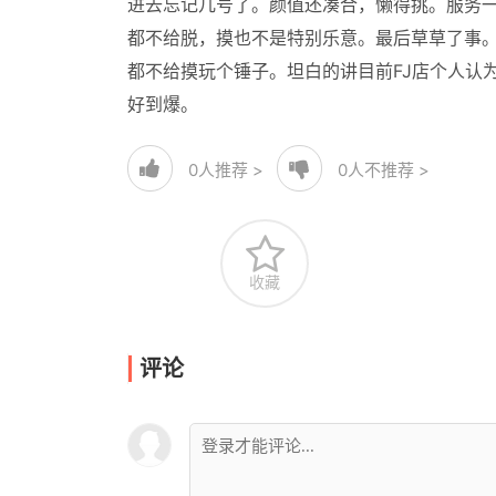
进去忘记几号了。颜值还凑合，懒得挑。服务
都不给脱，摸也不是特别乐意。最后草草了事。
都不给摸玩个锤子。坦白的讲目前FJ店个人认为
好到爆。
0
人推荐 >
0
人不推荐 >
收藏
评论