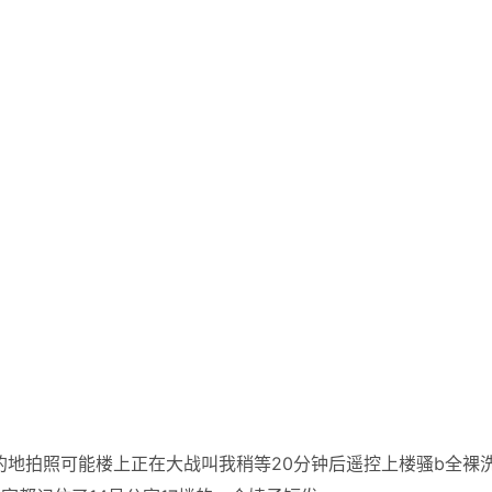
的地拍照可能楼上正在大战叫我稍等20分钟后遥控上楼骚b全裸