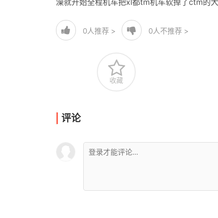
澡就开始全程机车把xl都tm机车软掉了ctm的
0
人推荐 >
0
人不推荐 >
收藏
评论