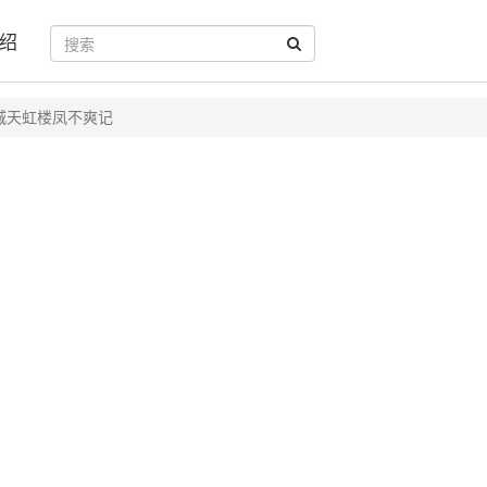
绍
城天虹楼凤不爽记