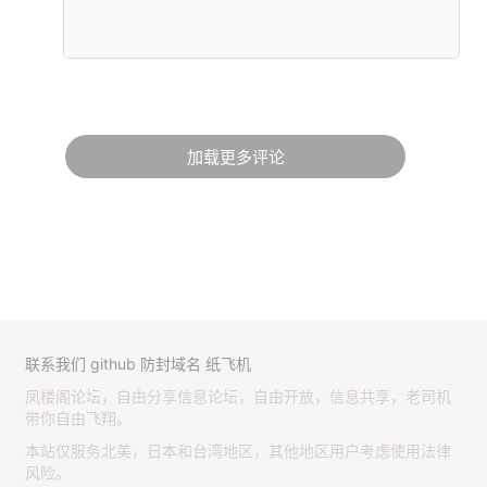
加载更多评论
联系我们
github
防封域名
纸飞机
凤楼阁论坛，自由分享信息论坛，自由开放，信息共享，老司机
带你自由飞翔。
本站仅服务北美，日本和台湾地区，其他地区用户考虑使用法律
风险。