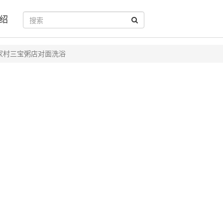
绍
家村三宝粥店对面洗浴