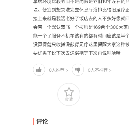
拿牌环境比较老旧不是简陋是老旧10年左右的
块。便宜到想哭洗完去休息厅浴袍比较旧足疗正
接上来就是我活老好了饭店去的人不多好像就
会带一个默认双飞一个技师是169两个300
能一个了服务不机车该有的都有时间应该是半
没算保健只收搓澡敲背足疗这里提醒大家这种
要优惠了说下次去送浴袍等下次再说吧哈哈
0
人推荐 >
0
人不推荐 >
收藏
评论