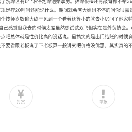
店了洗澡区有6个淋浴泡澡池桑拿房。搓澡很棒还有敲背都不错3
规足疗20呵呵还能说什么。期间就会有大姐姐不停的问你很露
四个技师岁数偏大终于见到一个看着还算小的就去小房间了他家
大家自己感觉但我去的时候太差虽然想试试双飞但实在是外贸协会。
个点吧总体就是性价比高的没话说。最搞笑的是出门结账的时候
钱不要省跟老板说了下老板算一般讲究吧价格没优惠。其实真的
打赏
举报