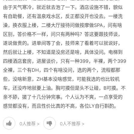
由于天气寒冷，就近就去泡了一下。酒店设施不错，貌似
有自助餐，还有温泉戏水区，反正都没开也没去。一楼洗
澡，换衣服上楼，二楼大厅接待问做按摩做SPA，问有啥
区别，答价格不一样，问只有两种吗？答这要跟技师谈，
遂说做贵的。进单间等了会，技师来了看着可以就说好，
然后就让上楼，不知道是没房还是啥，具体没问。电梯到
四楼酒店套房，进屋谈价，只有一种399，半裸，两个399
全裸，三个有DH，四个有啥没问，选的两个，流程都那
些，没啥新意，ZH基本没啥感觉，可能我选的也比较机
车，还没咋地就要上油。胸可摸但是头不让碰，B可摸。不
亲不舔，搓了十几分钟完事。个人认为不爽，一点享受的
感觉都没有，而且性价比真的不高，各位LY自行斟酌。
0
人推荐 >
0
人不推荐 >