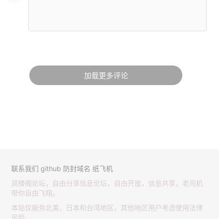
加载更多评论
联系我们
github
防封域名
纸飞机
凤楼阁论坛，自由分享信息论坛，自由开放，信息共享，老司机
带你自由飞翔。
本站仅服务北美，日本和台湾地区，其他地区用户考虑使用法律
风险。