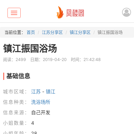
Toggle
navigation
当前位置：
首页
江苏分享区
镇江分享区
镇江振国浴场
镇江振国浴场
阅读：2499
日期：2019-04-20
时间：21:42:48
基础信息
城市区域：
江苏
-
镇江
信息种类：
洗浴场所
信息来源：
自己开发
小姐数量：
4
小姐年龄：
28