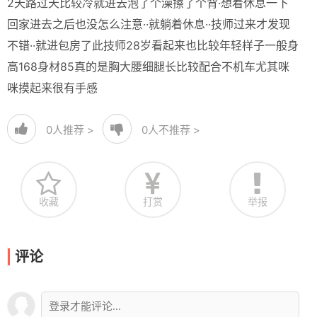
2天路过天比较冷就进去泡了个澡擦了个背·想着休息一下
回家进去之后也没怎么注意··就躺着休息··技师过来才发现
不错··就进包房了此技师28岁看起来也比较年轻样子一般身
高168身材85真的是胸大腰细腿长比较配合不机车尤其咪
咪摸起来很有手感
0
人推荐 >
0
人不推荐 >
收藏
打赏
举报
评论