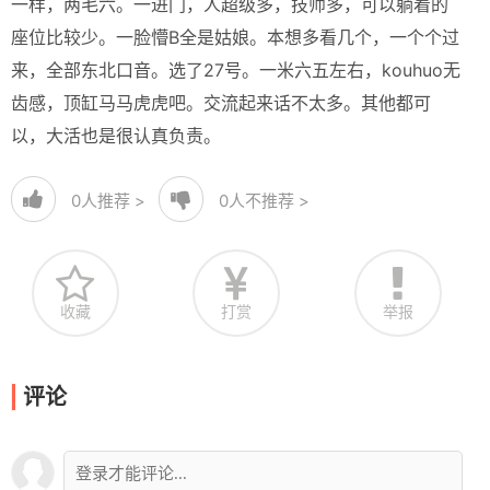
一样，两毛六。一进门，人超级多，技师多，可以躺着的
座位比较少。一脸懵B全是姑娘。本想多看几个，一个个过
来，全部东北口音。选了27号。一米六五左右，kouhuo无
齿感，顶缸马马虎虎吧。交流起来话不太多。其他都可
以，大活也是很认真负责。
0
人推荐 >
0
人不推荐 >
收藏
打赏
举报
评论