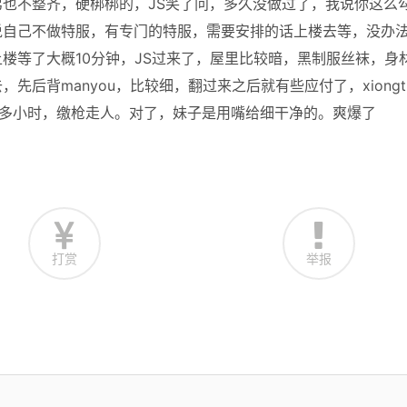
也不整齐，硬梆梆的，JS笑了问，多久没做过了，我说你这么
说自己不做特服，有专门的特服，需要安排的话上楼去等，没办
楼等了大概10分钟，JS过来了，屋里比较暗，黑制服丝袜，身
后背manyou，比较细，翻过来之后就有些应付了，xiongtu
概1个多小时，缴枪走人。对了，妹子是用嘴给细干净的。爽爆了
打赏
举报