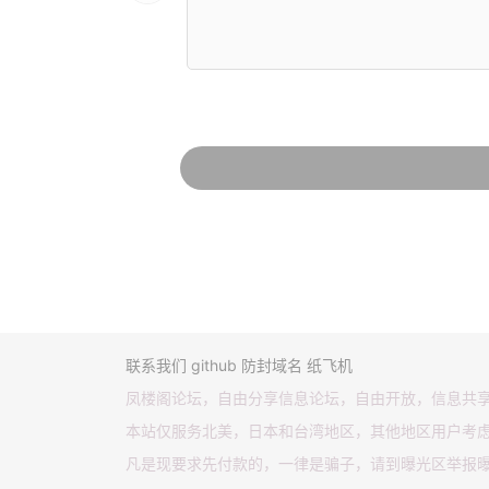
联系我们
github
防封域名
纸飞机
凤楼阁论坛，自由分享信息论坛，自由开放，信息共
本站仅服务北美，日本和台湾地区，其他地区用户考
凡是现要求先付款的，一律是骗子，请到曝光区举报