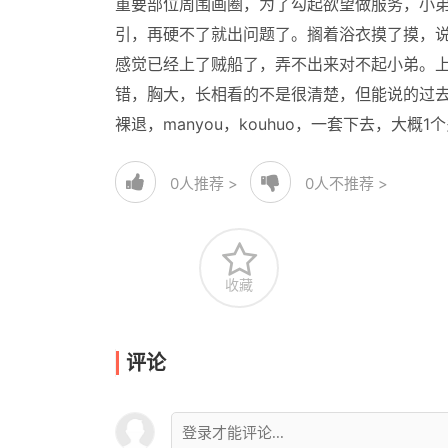
重要部位周围画圈，为了勾起欲望做服务，小弟
引，再硬不了就出问题了。搁着浴衣摸了摸，
感觉已经上了贼船了，弄不出来对不起小弟。上
错，胸大，长相看的不是很清楚，但能说的过去，先
裸退，manyou，kouhuo，一套下去，大
0
人推荐 >
0
人不推荐 >
收藏
评论