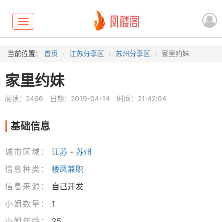
Toggle
navigation
当前位置：
首页
江苏分享区
苏州分享区
家里约妹
家里约妹
阅读：2466
日期：2019-04-14
时间：21:42:04
基础信息
城市区域：
江苏
-
苏州
信息种类：
楼凤兼职
信息来源：
自己开发
小姐数量：
1
小姐年龄：
25