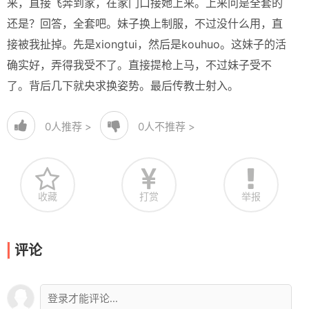
来，直接飞奔到家，在家门口接她上来。上来问是全套的
还是？回答，全套吧。妹子换上制服，不过没什么用，直
接被我扯掉。先是xiongtui，然后是kouhuo。这妹子的活
确实好，弄得我受不了。直接提枪上马，不过妹子受不
了。背后几下就央求换姿势。最后传教士射入。
0
人推荐 >
0
人不推荐 >
收藏
打赏
举报
评论