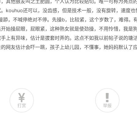
胖，其他狼友叫之土肥圆，个人认为比较贴切。唯一可称为亮点
。kouhuo还可以，没齿感，但是技术一般，没有旋转，速度也
就直接舔，不喊停绝对不停。先操b，比较紧，这个岁数了，难得。
后开始操屁眼，屁眼紧，这种熟女就是使劲操，不用怜惜，我是
完手上有异味，估计是拔套时弄的。这点不如我以前帖子说的塘
去的网友估计会吓一跳，孩子上幼儿园，不懂事，她妈妈默认了
打赏
举报