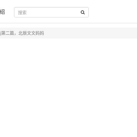
绍
gj第二篇，北辰文文妈妈