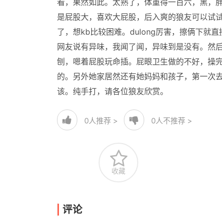
看，果然如此。太熟了，体重得一百六，黑，
是屁股大，喜欢大屁股，后入爽的狼友可以试试
了，想kb比较困难。dulong厉害，擦俩下
网友说有异味，我闻了闻，异味到是没有。然
刨，嗯着屁股玩命插。屁眼卫生做的不好，操
的。另外她家居然还有她妈妈和孩子，第一次
该。纯手打，请各位狼友欣赏。
0
人推荐 >
0
人不推荐 >
收藏
评论