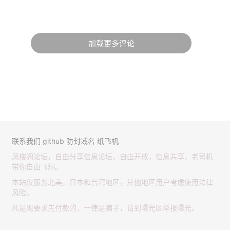
加载更多评论
联系我们
github
防封域名
纸飞机
凤楼阁论坛，自由分享信息论坛，自由开放，信息共享，老司机
带你自由飞翔。
本站仅服务北美，日本和台湾地区，其他地区用户考虑使用法律
风险。
凡是现要求先付款的，一律是骗子，请到曝光区举报曝光。