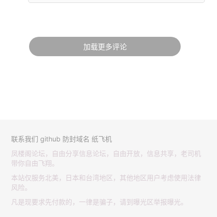
加载更多评论
联系我们
github
防封域名
纸飞机
凤楼阁论坛，自由分享信息论坛，自由开放，信息共享，老司机
带你自由飞翔。
本站仅服务北美，日本和台湾地区，其他地区用户考虑使用法律
风险。
凡是现要求先付款的，一律是骗子，请到曝光区举报曝光。