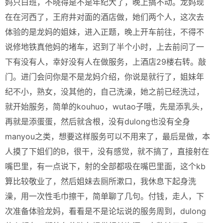
妈只白班，不晓得是不是年纪大了，晚上搞不动。龙妈现
在在河西了，王府井对面的酒店做，她们两个人，这次去
体验的是龙妈的姐妹，进入正题，晚上开车前往，不得不
说修地铁真他妈的堵车，迟到了半个小时，上去前问了一
下有没有人，幸好没有人在做服务，上酒店29楼右转。敲
门。进门会问你是不是龙妈介绍，你说是就行了，姐妹年
纪不小，熟女，没其他的，自己洗澡，她之前已经洗过，
就开始服务，简单的kouhuo，wutao子哦，先是添乳头，
再就是添蛋蛋，然后就含根，没有dulong也没有全身
manyou之类，想要这样服务可以不用来了，最后是做，本
人摸了下姐们的B，很干，没有感觉，就不搞了，直接射在
嘴巴里，有一点说下，射的全部都吸在嘴巴里面，这个kb
算比较敬业了，然后姐妹去厕所漱口，我休息下起身洗
澡，用一次性毛巾擦干，简单聊了几句。付钱，走人，下
次准备体验龙妈，看看是不是论坛说的服务周到，dulong