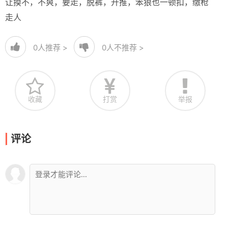
让摸不，不爽，要走，脱裤，开推，笨狼也一顿扣，缴枪
走人
0
人推荐 >
0
人不推荐 >
收藏
打赏
举报
评论