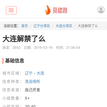
Toggle
navigation
当前位置：
首页
辽宁分享区
大连分享区
大连解禁了么
大连解禁了么
阅读：2692
日期：2019-03-16
时间：21:38:04
基础信息
城市区域：
辽宁
-
大连
信息种类：
洗浴场所
信息来源：
自己开发
小姐数量：
5+
小姐年龄：
20_40