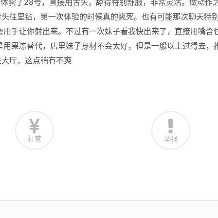
我只体验了28号，直接用舌头，舔得特别舒服，非常灵活。做动作
舌头往里钻，第一次体验的时候真的爽死。也有可能那次聊天特
会用手让你射出来。不过有一次妹子看我快出来了，直接用嘴含
g都是用果冻替代，店里妹子身材不会太好，但是一般以上过得去，
在大厅，这点稍有不爽
打赏
举报