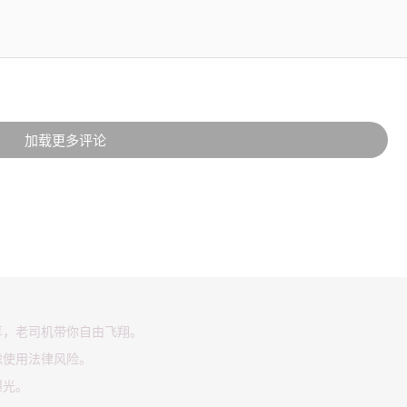
加载更多评论
享，老司机带你自由飞翔。
虑使用法律风险。
曝光。