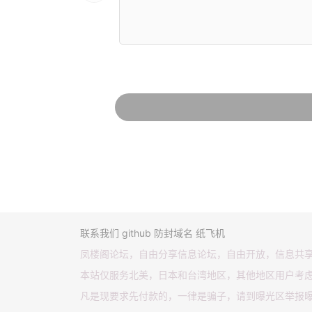
联系我们
github
防封域名
纸飞机
凤楼阁论坛，自由分享信息论坛，自由开放，信息共
本站仅服务北美，日本和台湾地区，其他地区用户考
凡是现要求先付款的，一律是骗子，请到曝光区举报