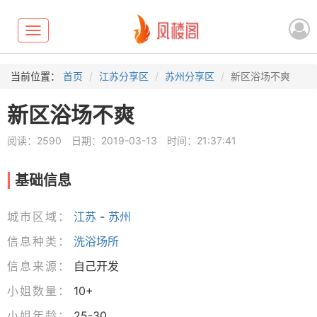
Toggle
navigation
当前位置：
首页
江苏分享区
苏州分享区
新区浴场不爽
新区浴场不爽
阅读：2590
日期：2019-03-13
时间：21:37:41
基础信息
城市区域：
江苏
-
苏州
信息种类：
洗浴场所
信息来源：
自己开发
小姐数量：
10+
小姐年龄：
25-30