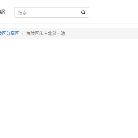
绍
陵区分享区
海陵区朱庄北郊一池