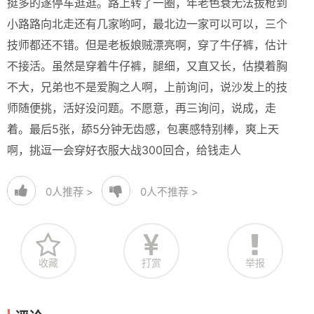
挺多的遂停车逛逛。路上转了一圈，年老色衰无法拔枪到
小路路向北走还有几家哟呵，最北边一家可以可以，三个
技师都还不错。但是老板娘贼漂亮啊，穿了牛仔裤，估计
不接活。虽然是穿着牛仔裤，腿细，又直又长，估摸着胸
不大，兄弟也不是爱胸之人啊，上前询问，说沙发上的技
师随便挑，活好没问题。不愿意，再三询问，说成，走
着。最后5张，舔5分钟无齿感，包裹感特别棒，爽上天
啊，挑逗一会穿好衣服大战300回合，给钱走人
0
人推荐 >
0
人不推荐 >
收藏
打赏
举报