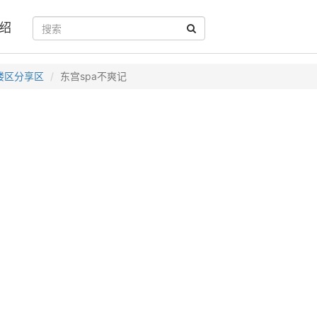
绍
楼区分享区
东宫spa不爽记