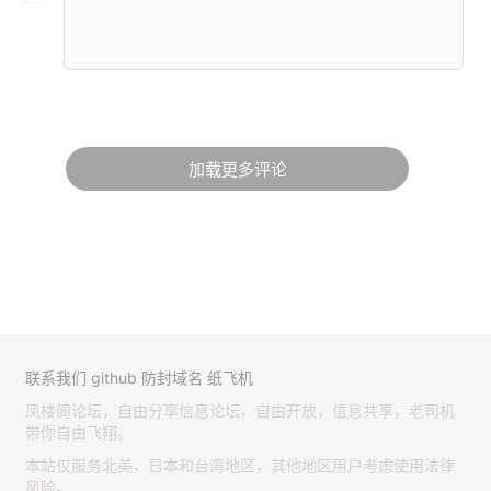
加载更多评论
联系我们
github
防封域名
纸飞机
凤楼阁论坛，自由分享信息论坛，自由开放，信息共享，老司机
带你自由飞翔。
本站仅服务北美，日本和台湾地区，其他地区用户考虑使用法律
风险。