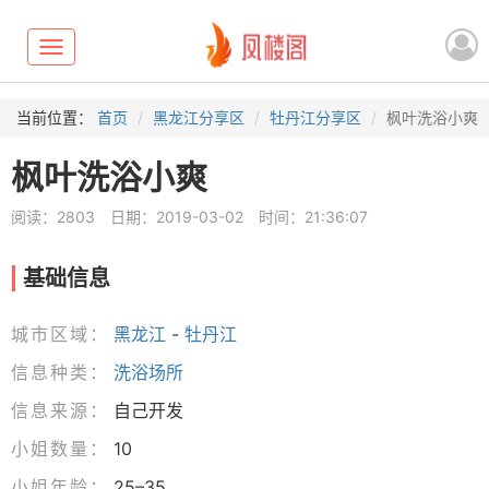
Toggle
navigation
当前位置：
首页
黑龙江分享区
牡丹江分享区
枫叶洗浴小爽
枫叶洗浴小爽
阅读：2803
日期：2019-03-02
时间：21:36:07
基础信息
城市区域：
黑龙江
-
牡丹江
信息种类：
洗浴场所
信息来源：
自己开发
小姐数量：
10
小姐年龄：
25–35