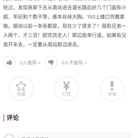
经过，发现高架下去从南站进去湄长路后好几个门面有小
姐，年纪和个数不等，基本丝袜大胸。150上楼口完戴套
做。据说以前一条街都是，现在少了很多了！我和兄弟一
人两个，才三百！卸完货走人！那边是单行道，如果有兄
弟开车去，一定要从南站那边进去。
0
人推荐 >
0
人不推荐 >
收藏
打赏
举报
评论