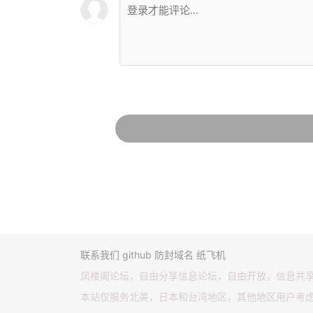
联系我们
github
防封域名
纸飞机
凤楼阁论坛，自由分享信息论坛，自由开放，信息共
本站仅服务北美，日本和台湾地区，其他地区用户考