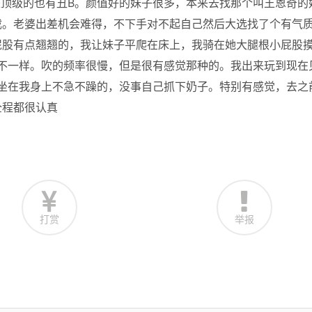
是顶级的也有丑B。颜值好的妹子很多，本来去找那个叫王恩奇的
截。老婆出差机会难得，不下手对不起自己然后大选找了个有气
屁股有点翘翘的，我让妹子平爬在床上，我骑在她大腿根小屁股
般的不一样。吹的频率很慢，但是很有感觉那种的。我出来玩到现在
动，坐在我身上不急不躁的，没事自己抓下奶子。特别有感觉，去之
全程都很认真
打赏
举报