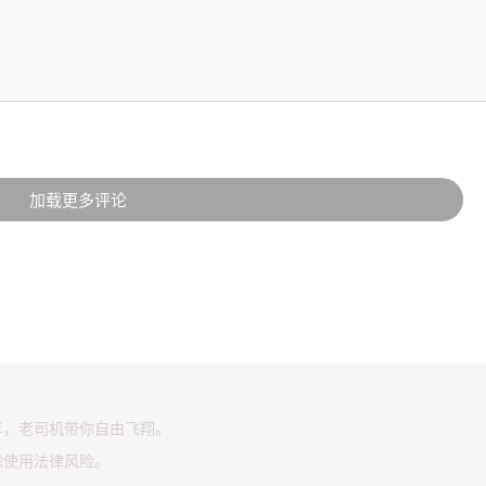
加载更多评论
享，老司机带你自由飞翔。
虑使用法律风险。