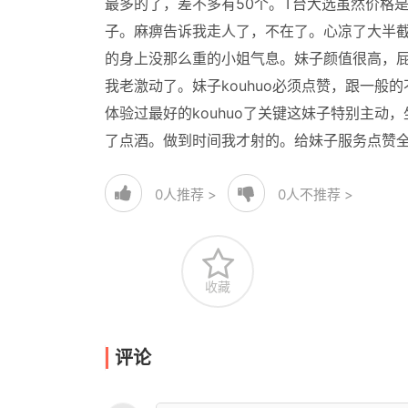
最多的了，差不多有50个。T台大选虽然价格
子。麻痹告诉我走人了，不在了。心凉了大半
的身上没那么重的小姐气息。妹子颜值很高，
我老激动了。妹子kouhuo必须点赞，跟一
体验过最好的kouhuo了关键这妹子特别主
了点酒。做到时间我才射的。给妹子服务点赞
0
人推荐 >
0
人不推荐 >
收藏
评论