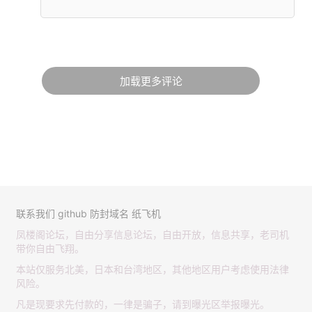
加载更多评论
联系我们
github
防封域名
纸飞机
凤楼阁论坛，自由分享信息论坛，自由开放，信息共享，老司机
带你自由飞翔。
本站仅服务北美，日本和台湾地区，其他地区用户考虑使用法律
风险。
凡是现要求先付款的，一律是骗子，请到曝光区举报曝光。