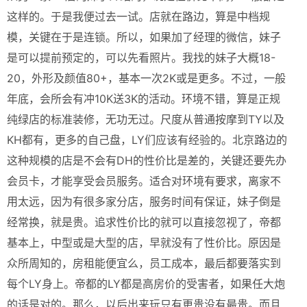
这样的。于是我便过去一试。店就在路边，算是中档规
模，关键在于是连锁。所以，如果加了经理的微信，妹子
是可以提前预定的，可以先看照片。我找的妹子大概18-
20，外形及颜值80+，基本一次2K或是更多。不过，一般
年底，会所会有冲10K送3K的活动。环境不错，算是正规
纯绿店的标准装修，无功无过。尺度从普通按摩到TY以及
KH都有，更多的自己盘，LY们应该有经验的。北京路边的
这种规模的店是不会有DH的性价比是差的，关键还要先办
会员卡，才能享受会员服务。适合对环境有要求，离家不
用太远，因为有很多家分店，服务时间有保证，妹子倒是
经常换，就是贵。追求性价比的就可以直接忽视了，帝都
基本上，中型或是大型的店，早就没有了性价比。原因是
众所周知的，房租能便宜么，员工成本，最后都要落实到
每个LY身上。帝都的LY都是高房价的受害者，如果任大炮
的话是对的。那么，以后出来玩只有更贵没有最贵。而且