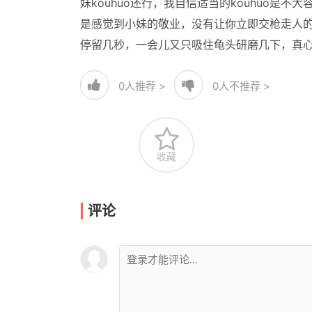
妹kouhuo还行，我自信适当的kouhuo
是感觉到小妹的敬业，没有让你立即交枪走人
停留几秒，一会儿又只吸住龟头研磨几下，真
0
人推荐 >
0
人不推荐 >
收藏
评论