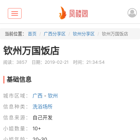
Toggle
navigation
当前位置：
首页
广西分享区
钦州分享区
钦州万国饭店
钦州万国饭店
阅读：3857
日期：2019-02-21
时间：21:34:54
基础信息
城市区域：
广西
-
钦州
信息种类：
洗浴场所
信息来源：
自己开发
小姐数量：
10+
小姐年龄：
20-30