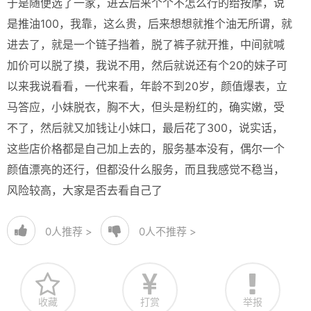
于是随便选了一家，进去后来个个不怎么行的给按摩，说
是推油100，我靠，这么贵，后来想想就推个油无所谓，就
进去了，就是一个链子挡着，脱了裤子就开推，中间就喊
加价可以脱了摸，我说不用，然后就说还有个20的妹子可
以来我说看看，一代来看，年龄不到20岁，颜值爆表，立
马答应，小妹脱衣，胸不大，但头是粉红的，确实嫩，受
不了，然后就又加钱让小妹口，最后花了300，说实话，
这些店价格都是自己加上去的，服务基本没有，偶尔一个
颜值漂亮的还行，但都没什么服务，而且我感觉不稳当，
风险较高，大家是否去看自己了
0
人推荐 >
0
人不推荐 >
收藏
打赏
举报