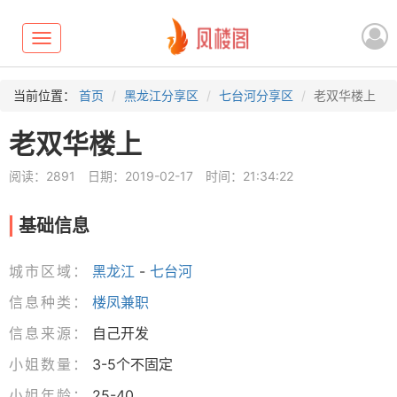
Toggle
navigation
当前位置：
首页
黑龙江分享区
七台河分享区
老双华楼上
老双华楼上
阅读：2891
日期：2019-02-17
时间：21:34:22
基础信息
城市区域：
黑龙江
-
七台河
信息种类：
楼凤兼职
信息来源：
自己开发
小姐数量：
3-5个不固定
小姐年龄：
25-40