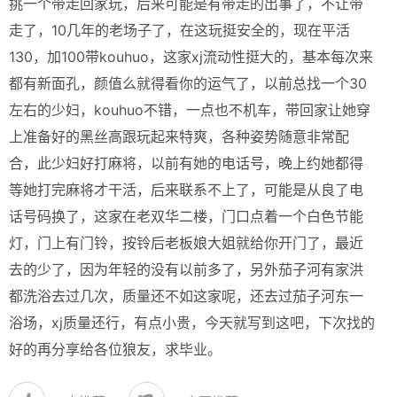
挑一个带走回家玩，后来可能是有带走的出事了，不让带
走了，10几年的老场子了，在这玩挺安全的，现在平活
130，加100带kouhuo，这家xj流动性挺大的，基本每次来
都有新面孔，颜值么就得看你的运气了，以前总找一个30
左右的少妇，kouhuo不错，一点也不机车，带回家让她穿
上准备好的黑丝高跟玩起来特爽，各种姿势随意非常配
合，此少妇好打麻将，以前有她的电话号，晚上约她都得
等她打完麻将才干活，后来联系不上了，可能是从良了电
话号码换了，这家在老双华二楼，门口点着一个白色节能
灯，门上有门铃，按铃后老板娘大姐就给你开门了，最近
去的少了，因为年轻的没有以前多了，另外茄子河有家洪
都洗浴去过几次，质量还不如这家呢，还去过茄子河东一
浴场，xj质量还行，有点小贵，今天就写到这吧，下次找的
好的再分享给各位狼友，求毕业。