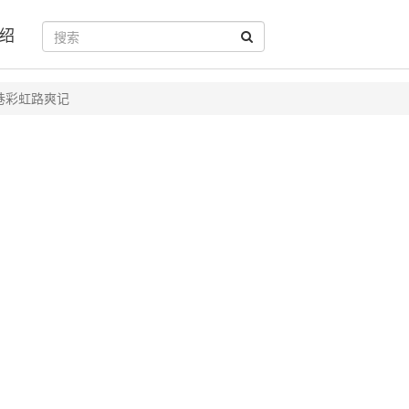
绍
巷彩虹路爽记