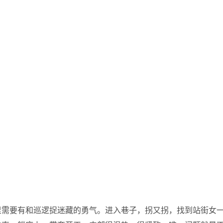
里需要有和巡逻捉迷藏的勇气。进入巷子，拐又拐，找到站街女