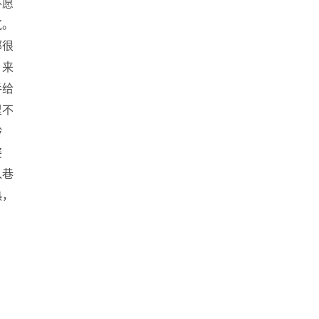
不愿
气。
部很
，来
手给
里不
龄
姿
入巷
热，