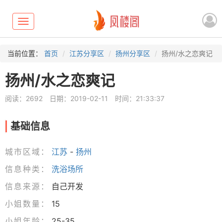
Toggle
navigation
当前位置：
首页
江苏分享区
扬州分享区
扬州/水之恋爽记
扬州/水之恋爽记
阅读：2692
日期：2019-02-11
时间：21:33:37
基础信息
城市区域：
江苏
-
扬州
信息种类：
洗浴场所
信息来源：
自己开发
小姐数量：
15
小姐年龄：
25-35