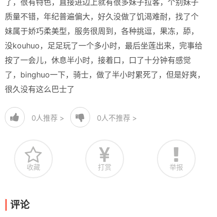
了，很有特色，直接进边上就有很多妹子拉客，个别妹子
质量不错，年纪普遍偏大，好久没做了饥渴难耐，找了个
妹属于娇巧柔美型，服务很周到，各种挑逗，果冻，舔，
没kouhuo，足足玩了一个多小时，最后坐莲出来，完事给
按了一会儿，休息半小时，接着口，口了十分钟有感觉
了，binghuo一下，骑士，做了半小时累死了，但是好爽，
很久没有这么巴士了
0
人推荐 >
0
人不推荐 >
收藏
打赏
举报
评论