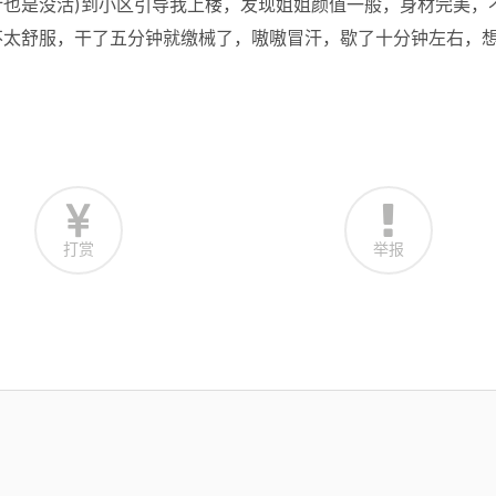
也是没活)到小区引导我上楼，发现姐姐颜值一般，身材完美，
不太舒服，干了五分钟就缴械了，嗷嗷冒汗，歇了十分钟左右，
打赏
举报