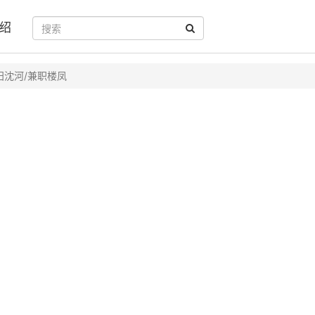
绍
阳沈河/兼职楼凤