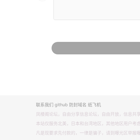
联系我们
github
防封域名
纸飞机
凤楼阁论坛，自由分享信息论坛，自由开放，信息共
本站仅服务北美，日本和台湾地区，其他地区用户考
凡是现要求先付款的，一律是骗子，请到曝光区举报