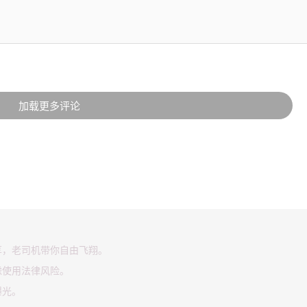
加载更多评论
享，老司机带你自由飞翔。
虑使用法律风险。
曝光。