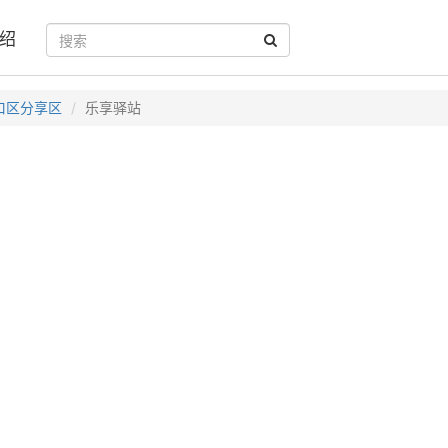
绍
口区分享区
乐享驿站