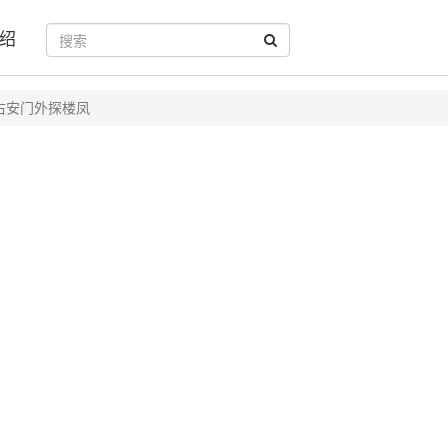
绍
右安门外探楼凤