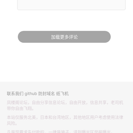
加载更多评论
联系我们
github
防封域名
纸飞机
凤楼阁论坛，自由分享信息论坛，自由开放，信息共享，老司机
带你自由飞翔。
本站仅服务北美，日本和台湾地区，其他地区用户考虑使用法律
风险。
凡是现要求先付款的，一律是骗子，请到曝光区举报曝光。