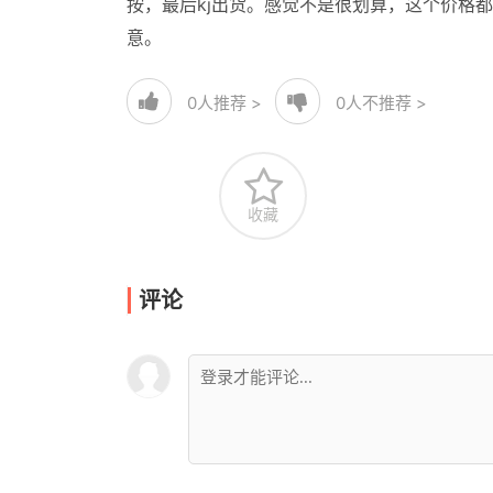
按，最后kj出货。感觉不是很划算，这个价格
意。
0
人推荐 >
0
人不推荐 >
收藏
评论