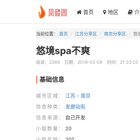
首页
地区
介
当前位置：
首页
江苏分享区
南京分享区
悠
悠境spa不爽
阅读：2369
日期：2019-02-09
时间：21:33:23
基础信息
城市区域：
江苏
-
南京
信息种类：
发廊站街
信息来源：
自己开发
小姐数量：
20
小姐年龄：
20?