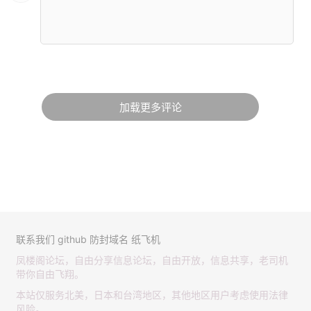
加载更多评论
联系我们
github
防封域名
纸飞机
凤楼阁论坛，自由分享信息论坛，自由开放，信息共享，老司机
带你自由飞翔。
本站仅服务北美，日本和台湾地区，其他地区用户考虑使用法律
风险。