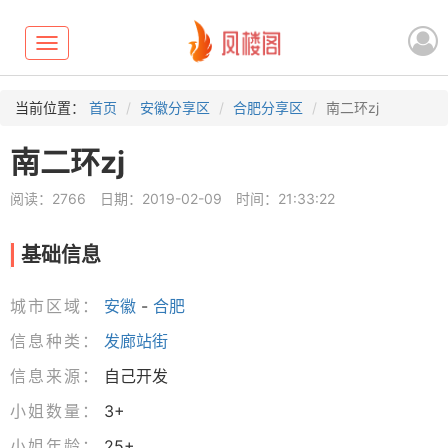
Toggle
navigation
当前位置：
首页
安徽分享区
合肥分享区
南二环zj
南二环zj
阅读：2766
日期：2019-02-09
时间：21:33:22
基础信息
城市区域：
安徽
-
合肥
信息种类：
发廊站街
信息来源：
自己开发
小姐数量：
3+
小姐年龄：
25+