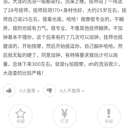
浴。大连的洗浴一般都是ty。洗澡上楼。技师站了一排选
了28号技师，技师目测170+身材也好，大约25岁左右，技
师自己说25左右，我看也是。哈哈！按摩挺专业的，不糊
弄，按的也挺有力气。很专业，不像其他技师糊弄。不加
钟基本不理你，这个后来有约了几次可以加钟，技师也挺
健谈的，开始按摩，然后开始挑逗你，自己脑补哈哈。然
后就无耻的硬了，同意加钟，有特殊要求我估计可以商
量，总体下来300左右。就是ty加按摩，dh的洗浴很少，
大连查的比较严格！
0
人推荐 >
0
人不推荐 >
收藏
打赏
举报