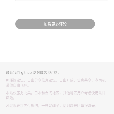
加载更多评论
联系我们
github
防封域名
纸飞机
凤楼阁论坛，自由分享信息论坛，自由开放，信息共享，老司机
带你自由飞翔。
本站仅服务北美，日本和台湾地区，其他地区用户考虑使用法律
风险。
凡是现要求先付款的，一律是骗子，请到曝光区举报曝光。