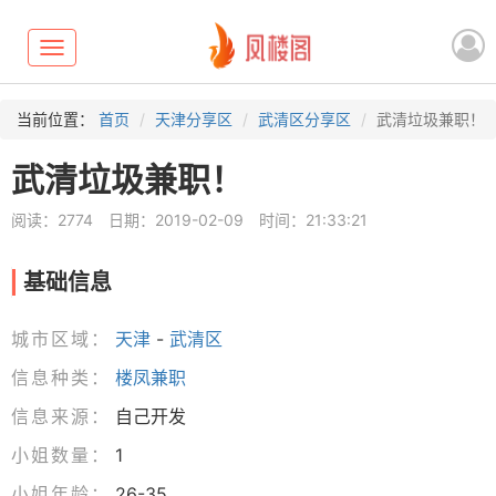
Toggle
navigation
当前位置：
首页
天津分享区
武清区分享区
武清垃圾兼职！
武清垃圾兼职！
阅读：2774
日期：2019-02-09
时间：21:33:21
基础信息
城市区域：
天津
-
武清区
信息种类：
楼凤兼职
信息来源：
自己开发
小姐数量：
1
小姐年龄：
26-35