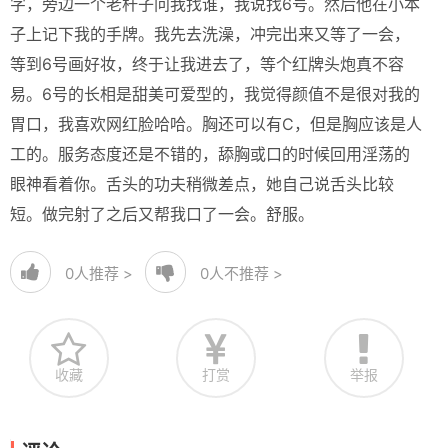
字，旁边一个老杆子问我找谁，我说找6号。然后他在小本
子上记下我的手牌。我先去洗澡，冲完出来又等了一会，
等到6号画好妆，终于让我进去了，等个红牌头炮真不容
易。6号的长相是甜美可爱型的，我觉得颜值不是很对我的
胃口，我喜欢网红脸哈哈。胸还可以有C，但是胸应该是人
工的。服务态度还是不错的，舔胸或口的时候回用淫荡的
眼神看着你。舌头的功夫稍微差点，她自己说舌头比较
短。做完射了之后又帮我口了一会。舒服。
0
人推荐 >
0
人不推荐 >
收藏
打赏
举报