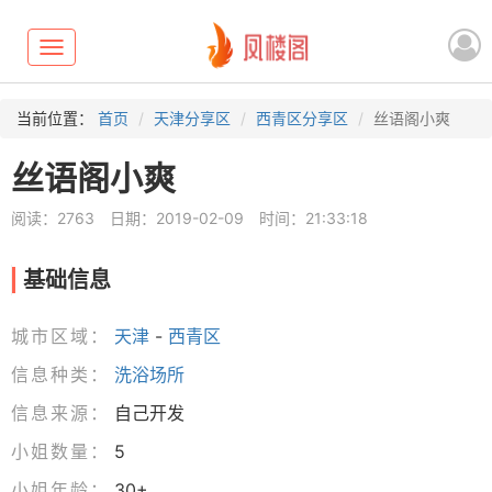
Toggle
navigation
当前位置：
首页
天津分享区
西青区分享区
丝语阁小爽
丝语阁小爽
阅读：2763
日期：2019-02-09
时间：21:33:18
基础信息
城市区域：
天津
-
西青区
信息种类：
洗浴场所
信息来源：
自己开发
小姐数量：
5
小姐年龄：
30+