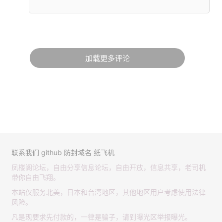
加载更多评论
联系我们
github
防封域名
纸飞机
凤楼阁论坛，自由分享信息论坛，自由开放，信息共享，老司机
带你自由飞翔。
本站仅服务北美，日本和台湾地区，其他地区用户考虑使用法律
风险。
凡是现要求先付款的，一律是骗子，请到曝光区举报曝光。