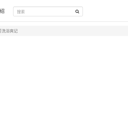
绍
芳洗浴爽记