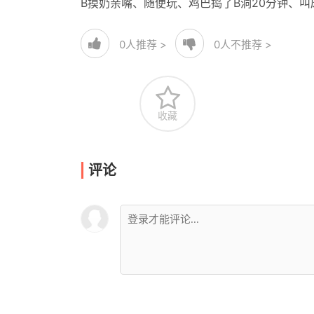
B摸奶亲嘴、随便玩、鸡巴捣了B洞20分钟、
0
人推荐 >
0
人不推荐 >
收藏
评论