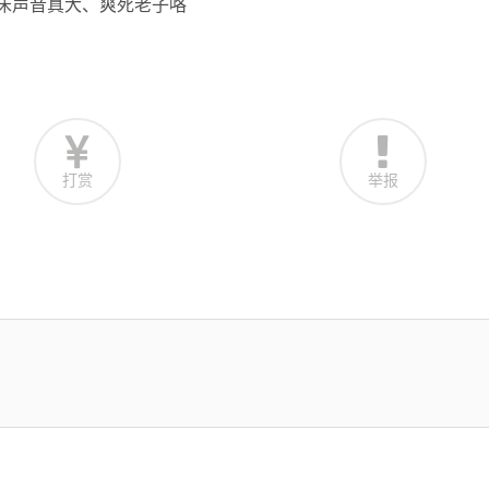
叫床声音真大、爽死老子咯
打赏
举报