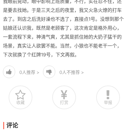
我眼前晃动，眼中影响上班质量，不行，实在忍不住，还
是要去找她。于是三天之后的夜里，我又火急火燎的打车
去了。到店之后洗好澡也不选了，直接点1号。没想到那个
姑娘还认识我，既然是老顾客了，这次肯定是格外用心，
一套流程下来，神清气爽，尤其是抓住她的大奶子猛干的
场景，真实让人欲罢不能。当然，小狼也不能老干一个，
下次就换了个红牌19号，下文再叙。
0
人推荐 >
0
人不推荐 >
收藏
打赏
举报
评论