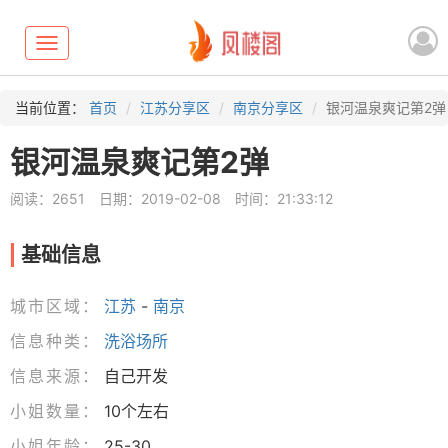
Toggle
navigation
当前位置：
首页
江苏分享区
南京分享区
银河温泉爽记第2弹
银河温泉爽记第2弹
阅读：2651
日期：2019-02-08
时间：21:33:12
基础信息
城市区域：
江苏
-
南京
信息种类：
洗浴场所
信息来源：
自己开发
小姐数量：
10个左右
小姐年龄：
25-30