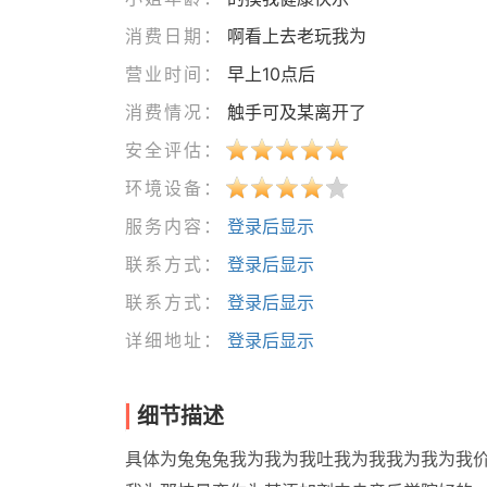
消费日期：
啊看上去老玩我为
营业时间：
早上10点后
消费情况：
触手可及某离开了
安全评估：
环境设备：
服务内容：
登录后显示
联系方式：
登录后显示
联系方式：
登录后显示
详细地址：
登录后显示
细节描述
具体为兔兔兔我为我为我吐我为我我为我为我