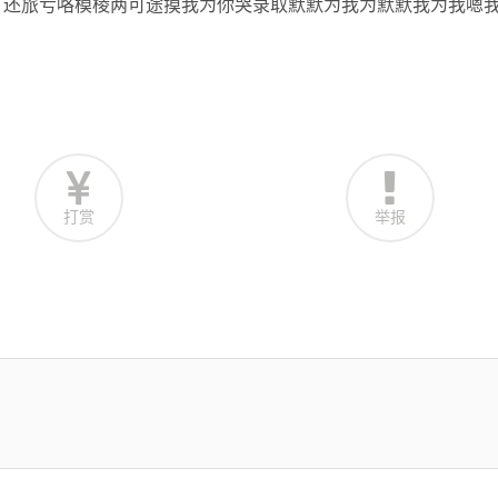
，还旅亏咯模棱两可途摸我为你哭录取默默为我为默默我为我嗯
打赏
举报