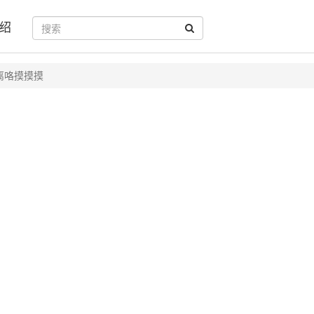
绍
离咯摸摸摸