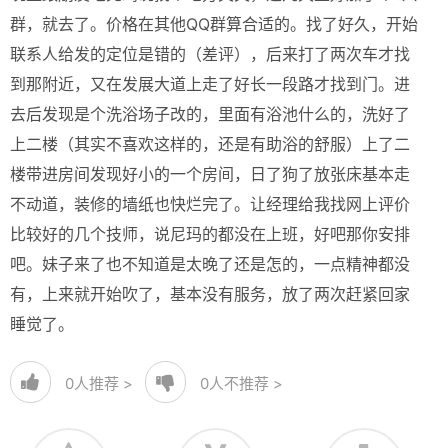
群，就去了。价格在其他QQ群算合适的。找了好久，开始
联系人给发的定位是错的（差评），后来打了两次车才找
到那附近，又在发展大道上走了好长一段路才找到门。进
去后发现是个洗浴场子改的，里面有浴池什么的，洗好了
上二楼（其实不喜欢这样的，还是有助浴的舒服）上了二
楼带进房间发现好小的一个房间，日了狗了放张床基本走
不动道，装修的墙纸也快烂完了。让经理给我找网上评价
比较好的几个技师，说尼玛的都没在上班，好吧那你安排
吧。妹子来了也不知道是太晚了还是怎的，一点精神都没
有，上来就开始吹了，基本没有服务，放了两次赶紧回家
睡觉了。
0
人推荐 >
0
人不推荐 >