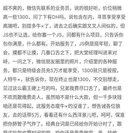
超不爽的，微信先联系的业务员，说的很好听，价位稍微
高一些1300，问了下有DH吗，说包含在内，寻思享受享受
高端吧，别提多牛×了，进去之后确实跟叉叉人间似的，但
JS也不让选，给你塞一个JS，问都有什么项目，只告诉你
包你满意，什么都有。开始服务了，JS倒是挺年轻，聊了
会，摸都不让摸，几番口舌之下，把大堂经理叫进来对
峙，一问之下，微信朋友圈里的照片，介绍里的各种服
务，都只是特级会员充5万才能享受，1300就只是按按，
人特牛×，就告诉你，现在终止也是1300，不交别想走，
见过这么霸王硬上弓的吗，兄弟我费尽口舌了，最终也是
不欢而散缴费走人，虽然咱不是什么大款，但一千多块钱
咱还是花得起，这服务态度牛×的没谁了，想告诫各位狼
友，去的话带5万，看看还有什么西洋景儿吧，呵呵，保准
把你肺管子气炸了。经典台词是已经给你开始计时了，跟
我这吵架也算时间的哟，劝你还是乖乖做完，来，给他