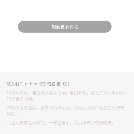
加载更多评论
联系我们
github
防封域名
纸飞机
凤楼阁论坛，自由分享信息论坛，自由开放，信息共享，老司机
带你自由飞翔。
本站仅服务北美，日本和台湾地区，其他地区用户考虑使用法律
风险。
凡是现要求先付款的，一律是骗子，请到曝光区举报曝光。